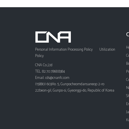
H
Personal Information Processing Policy
Utilization
C
Policy
B
CNA Co.,Ltd
TEL. 82.70.7868.8384
P
Email. cds@cnanfc.com
C
(15880) 603Ho. 5, Gunpocheomdansaneop 2-ro
N
22beon-gil, Gunpo-si, Gyeonggi-do, Republic of Korea
S
E
J
K