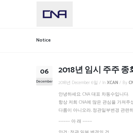
Notice
2018년 임시 주주 종회 
06
December
2018년 December 6일
In
XCAN
By
C
안녕하세요. CNA 대표 차동수입니다.
항상 저희 CNA에 많은 관심을 가져주
다름이 아니오라, 정관일부변경 관련
————– 아 래 ————
안건 : 정관 일부 변경의 건