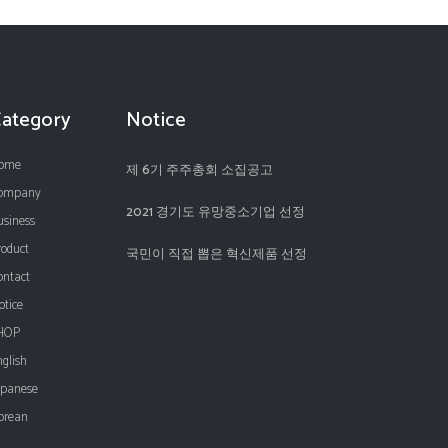
Category
Notice
ome
제 6기 주주총회 소집공고
ompany
2021 경기도 유망중소기업 선정
usiness
roduct
국민이 직접 뽑은 혁신제품 선정
ontact
otice
HOP
nglish
apanese
orean