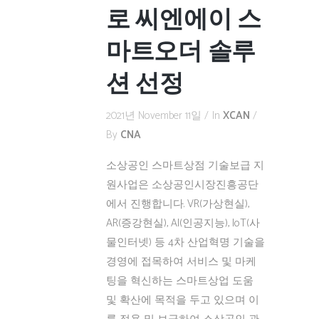
로 씨엔에이 스
마트오더 솔루
션 선정
2021년 November 11일
In
XCAN
By
CNA
소상공인 스마트상점 기술보급 지
원사업은 소상공인시장진흥공단
에서 진행합니다. VR(가상현실),
AR(증강현실), AI(인공지능), IoT(사
물인터넷) 등 4차 산업혁명 기술을
경영에 접목하여 서비스 및 마케
팅을 혁신하는 스마트상업 도움
및 확산에 목적을 두고 있으며 이