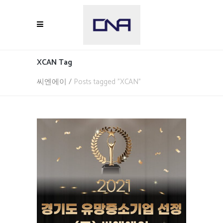
XCAN Tag
씨엔에이
/
Posts tagged "XCAN"