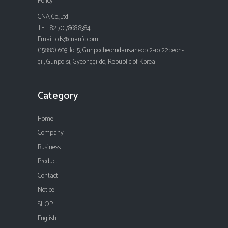
Policy
CNA Co.,Ltd
TEL. 82.70.7868.8384
Email. cds@cnanfc.com
(15880) 603Ho. 5, Gunpocheomdansaneop 2-ro 22beon-
gil, Gunpo-si, Gyeonggi-do, Republic of Korea
Category
Home
Company
Business
Product
Contact
Notice
SHOP
English