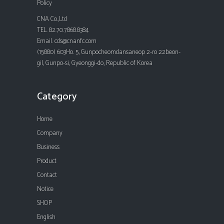
Policy
CNA Co.,Ltd
TEL. 82.70.7868.8384
Email. cds@cnanfc.com
(15880) 603Ho. 5, Gunpocheomdansaneop 2-ro 22beon-
gil, Gunpo-si, Gyeonggi-do, Republic of Korea
Category
Home
Company
Business
Product
Contact
Notice
SHOP
English