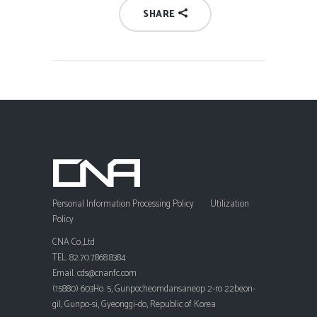
SHARE
Personal Information Processing Policy
Utilization
Policy
CNA Co.,Ltd
TEL. 82.70.7868.8384
Email. cds@cnanfc.com
(15880) 603Ho. 5, Gunpocheomdansaneop 2-ro 22beon-
gil, Gunpo-si, Gyeonggi-do, Republic of Korea