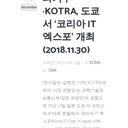
·KOTRA, 도쿄
December
서 ‘코리아 IT
엑스포’ 개최
(2018.11.30)
2018년 December 4일
In
XCAN
By
CNA
[천지일보=김현진 기자] KOTRA(코
트라, 사장 권평오)는 과학기술정
보통신부(장관 유영민)와 공동으
로 지난 27일 일본 도쿄 더 프린스
파크 타워 호텔에서 ‘코리아 IT 엑
스포(Korea IT Expo in Japan 2018