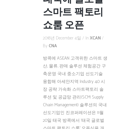
스마트 팩토리
쇼룸 오픈
2018년 December 4일
In
XCAN
By
CNA
방콕에 ASEAN 고객위한 스마트 생
산, 물류, 판매 솔루션 체험공간 구
축·운영 국내 중소기업 선도기술
융합해 아세안지역 Industry 4.0 시
장 공략 가속화 스마트팩토리 솔
루션 및 공급망 관리(SCM: Supply
Chain Management) 솔루션의 국내
선도기업인 진코퍼레이션은 11월
20일 태국 방콕에서 ‘태국 글로벌
스마트 팩토리 쇼룸’ 오픈식을 개