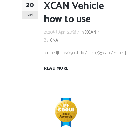
XCAN Vehicle
20
how to use
April
2020년 April 20일
In
XCAN
By
CNA
[embed]https://youtu.be/TLko795viao[/embed]...
READ MORE