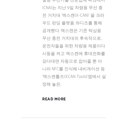
실행 무선기술 전문업체 씨엔에이
(CNA)는 지난 9일 차량용 무선 충
전 거치대 '액스캔(X-CAN)' 을 크라
우드 펀딩 플랫폼 와디즈를 통해
공개했다. 액스캔은 기존 탁상용
무선 충전 거치대의 후속작으로,
운전자들을 위한 차량용 제품이다.
시동을 켜고 액스캔에 휴대전화를
갖다대면 자동으로 잡아줄 뿐 아
니라 NFC를 인식해 내비게이션 등
'액스캔툴즈(XCAN Tools)'앱에서 설
정해 놓은...
READ MORE