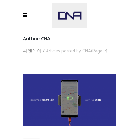
Author: CNA
씨엔에이
/
Articles posted by CNA
(Page 2)