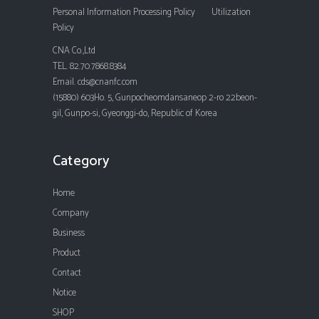
Personal Information Processing Policy
Utilization
Policy
CNA Co.,Ltd
TEL. 82.70.7868.8384
Email. cds@cnanfc.com
(15880) 603Ho. 5, Gunpocheomdansaneop 2-ro 22beon-
gil, Gunpo-si, Gyeonggi-do, Republic of Korea
Category
Home
Company
Business
Product
Contact
Notice
SHOP