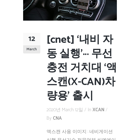
[cnet] ‘내비 자
12
동 실행’··· 무선
March
충전 거치대 ‘액
스캔(X-CAN)차
량용’ 출시
2020년 March 12일
In
XCAN
By
CNA
액스캔 사용 이미지 : 네비게이션