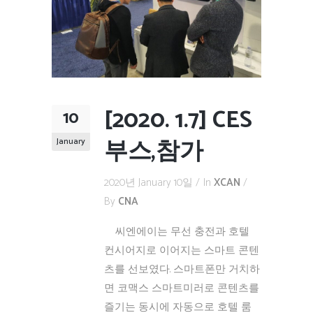
[2020. 1.7] CES
10
부스,참가
January
2020년 January 10일
In
XCAN
By
CNA
씨엔에이는 무선 충전과 호텔
컨시어지로 이어지는 스마트 콘텐
츠를 선보였다. 스마트폰만 거치하
면 코맥스 스마트미러로 콘텐츠를
즐기는 동시에 자동으로 호텔 룸